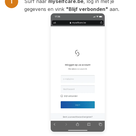
1
Surf naar
myselfcare.be
, log in met je
gegevens en vink
"Blijf verbonden"
aan.